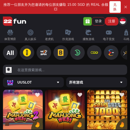
兑
推荐一位朋友并为您邀请的每位朋友赚取 15.00 SGD 的 REAL 余额
换
💥
登录
注册
体育博弈
真人娱乐
老虎机
扑克游戏
捕鱼游戏
电子竞技
斗鸡
UUSLOT
所有游戏