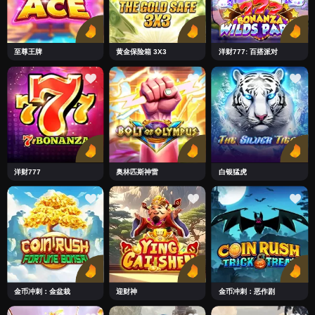
至尊王牌
黄金保险箱 3X3
洋财777: 百搭派对
洋财777
奥林匹斯神雷
白银猛虎
金币冲刺：金盆栽
迎财神
金币冲刺：恶作剧