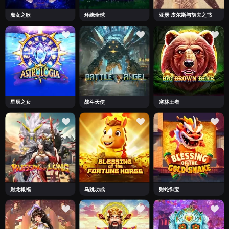
魔女之歌
环绕全球
亚瑟·皮尔斯与胡夫之书
星辰之女
战斗天使
寒林王者
财龙報福
马跳功成
财蛇御宝