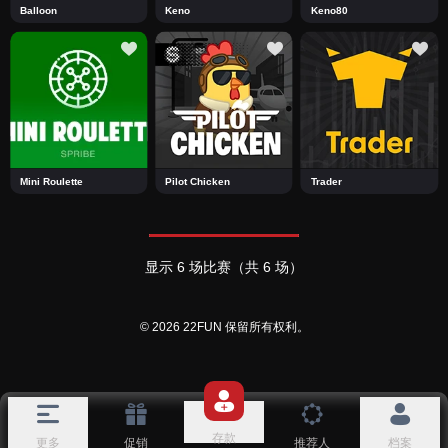
Balloon
Keno
Keno80
Mini Roulette
Pilot Chicken
Trader
显示 6 场比赛（共 6 场）
© 2026 22FUN 保留所有权利。
存款
更多
促销
推荐人
档案