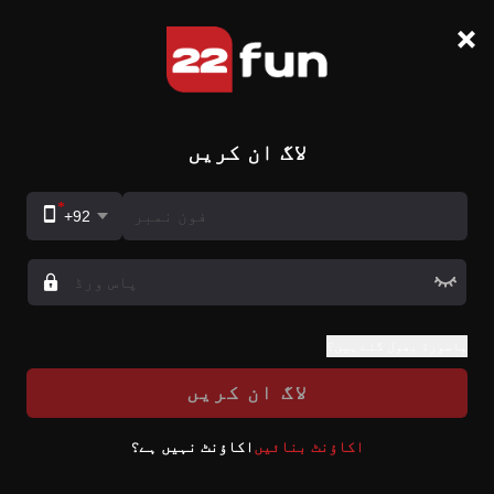
لاگ ان کریں
+92
پاسورڈ بھول گئے ہیں؟
لاگ ان کریں
اکاؤنٹ بنائیں
اکاؤنٹ نہیں ہے؟