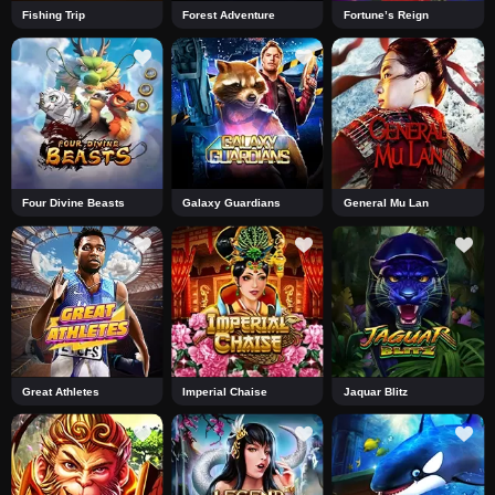
Fishing Trip
Forest Adventure
Fortune’s Reign
Four Divine Beasts
Galaxy Guardians
General Mu Lan
Great Athletes
Imperial Chaise
Jaquar Blitz