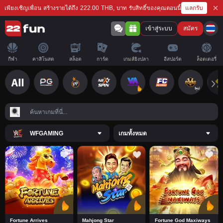
แลกรับ
เพียงเชิญเพื่อน สร้างรายได้ถึง 222.00 THB, บาท รับสิทธิ์ของคุณตอนนี้
เข้าสู่ระบบ
สมัคร
กีฬา
คาสิโนสด
สล็อต
การ์ด
เกมส์ยิงปลา
อีสปอร์ต
ล็อตเตอรี่
WFGAMING
เกมทั้งหมด
Fortune Arrives
Mahjong Star
Fortune God Maxiways