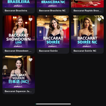
Baccarat Brasileira
Baccarat Brasileira NC
Baccarat Rapido Brasilero
Baccarat Showdown Live
Baccarat Soirée
Baccarat Soirée NC
Baccarat Squeeze Japanese