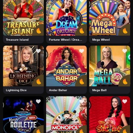
Treasure Island
Fortune Wheel / Dream Catcher
Mega Wheel
Lightning Dice
Andar Bahar
Mega Ball